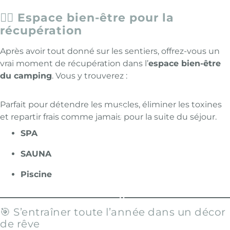
🧖‍♀️ Espace bien-être pour la
récupération
Après avoir tout donné sur les sentiers, offrez-vous un
vrai moment de récupération dans l’
espace bien-être
du camping
. Vous y trouverez :
P
R
É
Parfait pour détendre les muscles, éliminer les toxines
C
et repartir frais comme jamais pour la suite du séjour.
É
D
SPA
E
N
T
SAUNA
:
L
Piscine
E
S
C
H
A
🎯 S’entraîner toute l’année dans un décor
L
de rêve
E