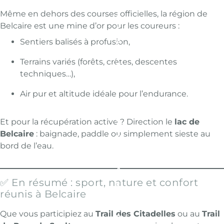
T
S
Même en dehors des courses officielles, la région de
D
Belcaire est une mine d’or pour les coureurs :
U
L
Sentiers balisés à profusion,
A
C
B
Terrains variés (forêts, crêtes, descentes
E
techniques…),
L
C
A
Air pur et altitude idéale pour l’endurance.
I
R
E
Et pour la récupération active ? Direction le
:
lac de
U
Belcaire
: baignade, paddle ou simplement sieste au
N
bord de l’eau.
R
E
M
A
N
✅ En résumé : sport, nature et confort
S
réunis à Belcaire
O
D
E
Que vous participiez au
Trail des Citadelles
ou au
Trail
P