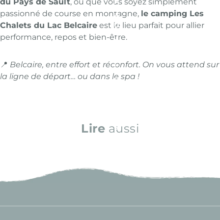
du Pays de Sault
, ou que vous soyez simplement
A
Z
passionné de course en montagne,
le camping Les
Q
Chalets du Lac Belcaire
est le lieu parfait pour allier
U
E
performance, repos et bien-être.
A
D
M
📍
Belcaire, entre effort et réconfort. On vous attend sur
I
T
la ligne de départ… ou dans le spa !
E
P
E
R
R
O
Lire
aussi
S