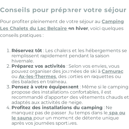
P
Conseils pour préparer votre séjour
R
É
C
Pour profiter pleinement de votre séjour au
Camping
É
Les Chalets du Lac Belcaire
en hiver
, voici quelques
D
E
conseils pratiques :
N
T
:
Réservez tôt
: Les chalets et les hébergements se
L
remplissent rapidement pendant la saison
E
hivernale.
S
Préparez vos activités
: Selon vos envies, vous
C
pouvez organiser des journées de ski à
Camurac
H
ou
Ax-les-Thermes
, des sorties en raquettes ou
A
L
des balades en traîneau.
E
Pensez à votre équipement
: Même si le camping
T
propose des installations confortables, il est
S
recommandé d’apporter des vêtements chauds et
D
adaptés aux activités de neige.
U
Profitez des installations du camping
: Ne
L
manquez pas de passer du temps dans le
spa
ou
A
le
sauna
pour un moment de détente unique
C
B
après vos journées sportives.
E