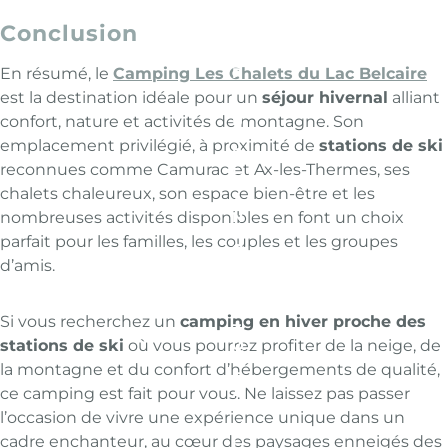
L
C
Conclusion
A
I
En résumé, le
Camping Les Chalets du Lac Belcaire
R
E
est la destination idéale pour un
séjour hivernal
alliant
:
confort, nature et activités de montagne. Son
U
N
emplacement privilégié, à proximité de
stations de ski
R
reconnues comme Camurac et Ax-les-Thermes, ses
E
M
chalets chaleureux, son espace bien-être et les
A
nombreuses activités disponibles en font un choix
N
S
parfait pour les familles, les couples et les groupes
O
d’amis.
D
E
P
A
Si vous recherchez un
camping en hiver proche des
Z
stations de ski
où vous pourrez profiter de la neige, de
Q
U
la montagne et du confort d’hébergements de qualité,
E
ce camping est fait pour vous. Ne laissez pas passer
A
D
l’occasion de vivre une expérience unique dans un
M
cadre enchanteur, au cœur des paysages enneigés des
I