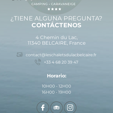
¿TIENE ALGUNA PREGUNTA?
CONTÁCTENOS
4 Chemin du Lac,
11340 BELCAIRE, France
contact@leschaletsdulacbelcaire.fr
+33 4 68 20 39 47
Horario:
10H00 - 12H00
16H00 - 19H00