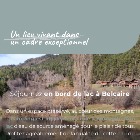
Un lieu vivant dans
un cadre exceptionnel
Séjournez
en bord de lac à Belcaire
Dans un espace préservé, au cœur des montagnes,
le
camping est idéalement situé à proximité d’un
lac
d’eau de source aménagé pour le plaisir de tous.
Profitez agréablement de la qualité de cette eau de