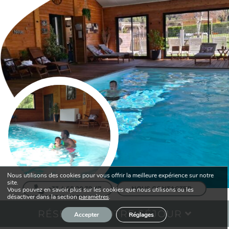
Nous utilisons des cookies pour vous offrir la meilleure expérience sur notre
site.
+33 4 68 20 39 47
NOUS CONTACTER
Vous pouvez en savoir plus sur les cookies que nous utilisons ou les
désactiver dans la section
paramètres
.
RÉSERVEZ VOTRE SÉJOUR
Accepter
Réglages