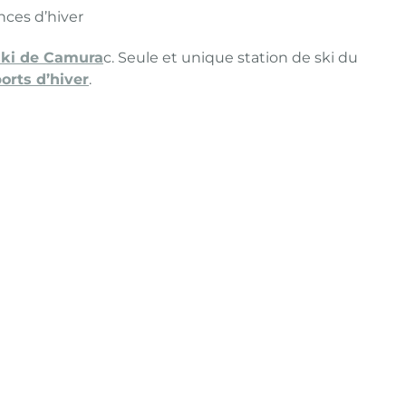
ces d’hiver
 ski de Camura
c. Seule et unique station de ski du
orts d’hiver
.