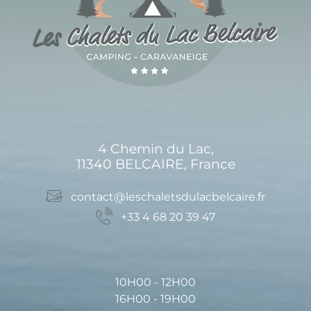
4 Chemin du Lac,
11340 BELCAIRE, France
contact@leschaletsdulacbelcaire.fr
+33 4 68 20 39 47
10H00 - 12H00
16H00 - 19H00