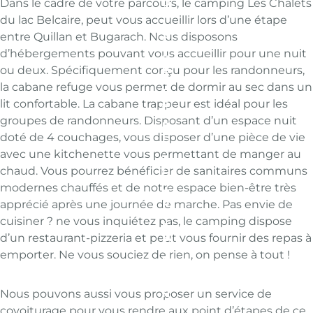
Dans le cadre de votre parcours, le camping Les Chalets
D
U
du lac Belcaire, peut vous accueillir lors d’une étape
L
entre Quillan et Bugarach. Nous disposons
A
C
d’hébergements pouvant vous accueillir pour une nuit
B
ou deux. Spécifiquement conçu pour les randonneurs,
P
E
R
L
la cabane refuge vous permet de dormir au sec dans un
É
C
lit confortable. La cabane trappeur est idéal pour les
C
A
É
I
groupes de randonneurs. Disposant d’un espace nuit
D
R
doté de 4 couchages, vous disposer d’une pièce de vie
E
E
N
:
avec une kitchenette vous permettant de manger au
T
A
chaud. Vous pourrez bénéficier de sanitaires communs
:
D
O
O
modernes chauffés et de notre espace bien-être très
U
G
apprécié après une journée de marche. Pas envie de
R
F
N
R
cuisiner ? ne vous inquiétez pas, le camping dispose
E
I
d’un restaurant-pizzeria et peut vous fournir des repas à
W
E
W
N
emporter. Ne vous souciez de rien, on pense à tout !
E
D
B
L
S
Y
Nous pouvons aussi vous proposer un service de
I
H
T
A
covoiturage pour vous rendre aux point d’étapes de ce