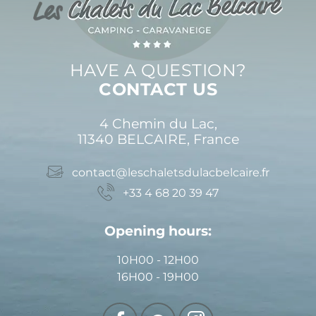
HAVE A QUESTION?
CONTACT US
4 Chemin du Lac,
11340 BELCAIRE, France
contact@leschaletsdulacbelcaire.fr
+33 4 68 20 39 47
Opening hours:
10H00 - 12H00
16H00 - 19H00