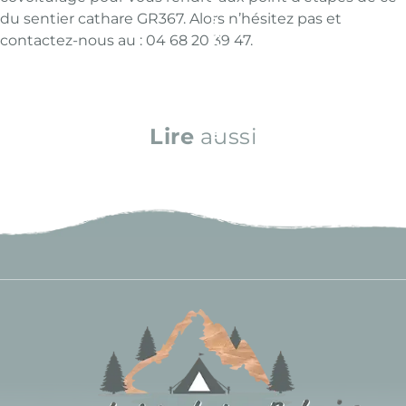
E
V
du sentier cathare GR367. Alors n’hésitez pas et
I
E
S
N
contactez-nous au : 04 68 20 39 47.
O
O
N
F
L
P
I
E
N
A
E
C
Lire
aussi
!
E