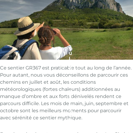
S
U
I
V
Ce sentier GR367 est praticable tout au long de l’année.
A
N
Pour autant, nous vous déconseillons de parcourir ces
T
chemins en juillet et août, les conditions
:
L
météorologiques (fortes chaleurs) additionnées au
E
manque d’ombre et aux forts dénivelés rendent ce
S
C
parcours difficile. Les mois de main, juin, septembre et
H
octobre sont les meilleurs moments pour parcourir
A
L
avec sérénité ce sentier mythique.
E
T
S