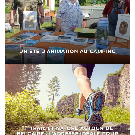
UN ÉTÉ D'ANIMATION AU CAMPING
🏃‍♂️ TRAIL ET NATURE AUTOUR DE
BELCAIRE : L’ADRESSE IDÉALE POUR