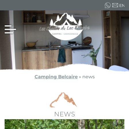
EN
FR
ES
Camping Belcaire
»
news
NEWS