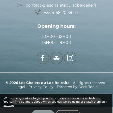
contact@leschaletsdulacbelcaire.fr
+33 4 68 20 39 47
Opening hours:
10H00 - 12H00
16H00 - 19H00
© 2026 Les Chalets du Lac Belcaire
- All rights reserved -
Legal
-
Privacy Policy
- Directed by
Geek Tonic
We are using cookies to give you the best experience on our website.
+33 33 4 68 20 39 47
CONTACT US
You can find out more about which cookies we are using or switch them off in
settings
.